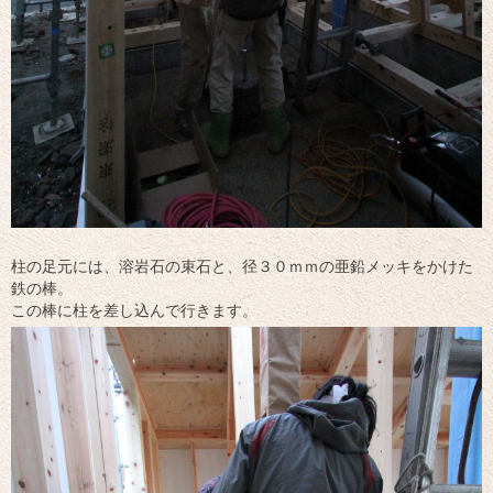
柱の足元には、溶岩石の束石と、径３０ｍｍの亜鉛メッキをかけた
鉄の棒。
この棒に柱を差し込んで行きます。