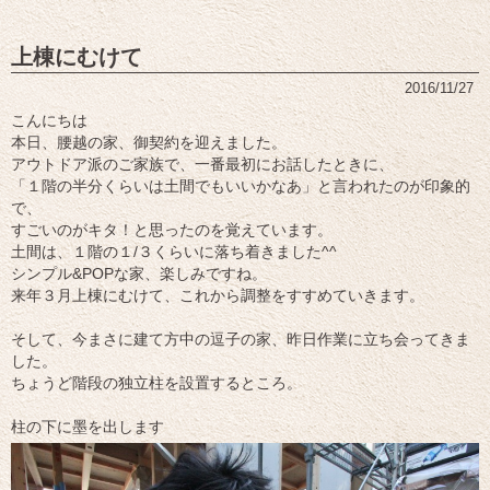
上棟にむけて
2016/11/27
こんにちは
本日、腰越の家、御契約を迎えました。
アウトドア派のご家族で、一番最初にお話したときに、
「１階の半分くらいは土間でもいいかなあ」と言われたのが印象的
で、
すごいのがキタ！と思ったのを覚えています。
土間は、１階の１/３くらいに落ち着きました^^
シンプル&POPな家、楽しみですね。
来年３月上棟にむけて、これから調整をすすめていきます。
そして、今まさに建て方中の逗子の家、昨日作業に立ち会ってきま
した。
ちょうど階段の独立柱を設置するところ。
柱の下に墨を出します