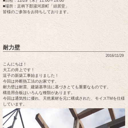
■日程：12/29（木）11:00～15:00
■場所：
足柄下郡湯河原町「頑居堂」
皆様のご参加をお待ちしております。
耐力壁
2016/11/29
こんにちは！
大工の井上です！
逗子の新築工事始まりました！
今回は外断熱工法のお家です。
耐力壁は耐震、建築基準法に基づきとても重要なものです。
構造用合板はいろんな種類があります。
今回は通気性に優れ、天然素材を元に構成された、モイスTMを仕様
しています。