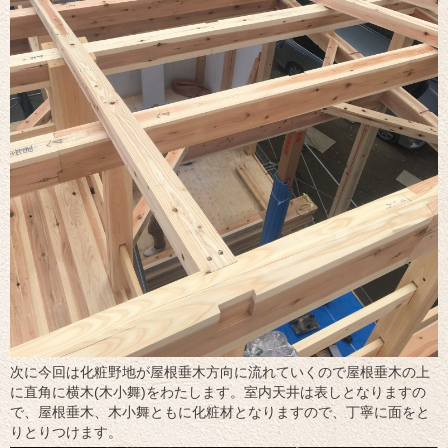
次に今回は化粧野地が屋根垂木方向に流れていくので屋根垂木の上
に直角に横木(木小舞)をわたします。室内天井は表しとなりますの
で、屋根垂木、木小舞ともに化粧材となりますので、丁寧に面をと
りとりつけます。