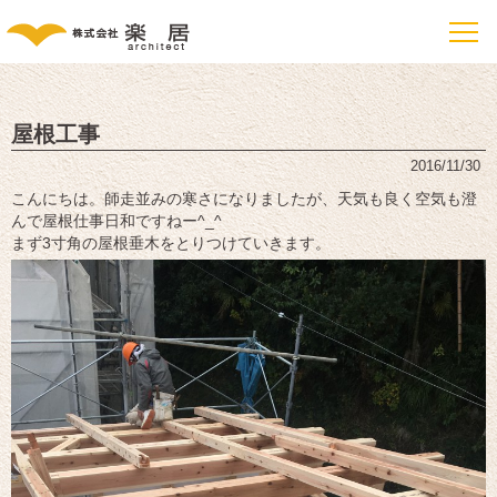
屋根工事
2016/11/30
こんにちは。師走並みの寒さになりましたが、天気も良く空気も澄
んで屋根仕事日和ですねー^_^
まず3寸角の屋根垂木をとりつけていきます。