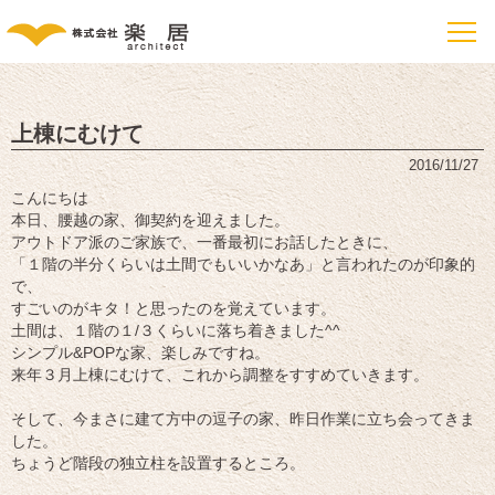
上棟にむけて
2016/11/27
こんにちは
本日、腰越の家、御契約を迎えました。
アウトドア派のご家族で、一番最初にお話したときに、
「１階の半分くらいは土間でもいいかなあ」と言われたのが印象的
で、
すごいのがキタ！と思ったのを覚えています。
土間は、１階の１/３くらいに落ち着きました^^
シンプル&POPな家、楽しみですね。
来年３月上棟にむけて、これから調整をすすめていきます。
そして、今まさに建て方中の逗子の家、昨日作業に立ち会ってきま
した。
ちょうど階段の独立柱を設置するところ。