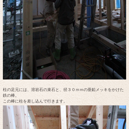
柱の足元には、溶岩石の束石と、径３０ｍｍの亜鉛メッキをかけた
鉄の棒。
この棒に柱を差し込んで行きます。