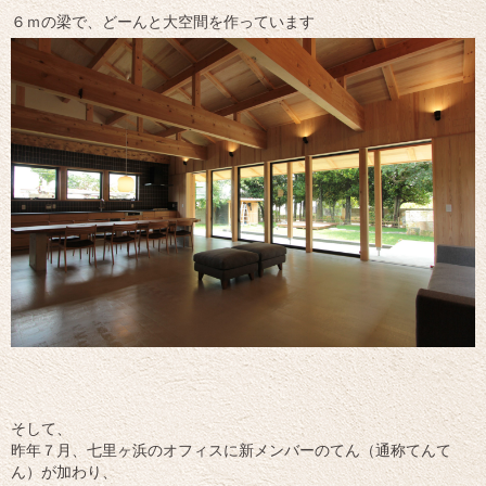
６ｍの梁で、どーんと大空間を作っています
そして、
昨年７月、七里ヶ浜のオフィスに新メンバーのてん（通称てんて
ん）が加わり、